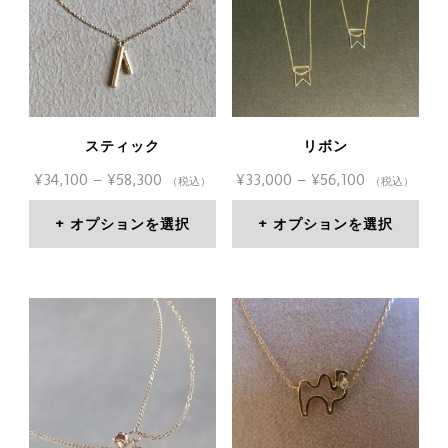
スティック
リボン
価
価
¥
34,100
–
¥
58,300
¥
33,000
–
¥
56,100
（税込）
（税込）
格
格
帯:
帯:
オプションを選択
オプションを選択
¥34,100
¥33,000
こ
こ
–
–
¥58,300
¥56,100
の
の
商
商
品
品
に
に
は
は