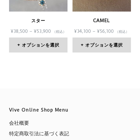
複
複
数
数
スター
CAMEL
の
の
価
価
¥
38,500
–
¥
53,900
¥
34,100
–
¥
56,100
（税込）
（税込）
バ
バ
格
格
帯:
帯:
リ
リ
オプションを選択
オプションを選択
¥38,500
¥34,100
エ
エ
こ
こ
–
–
¥53,900
¥56,100
ー
ー
の
の
シ
シ
商
商
ョ
ョ
品
品
ン
ン
に
に
が
が
は
は
Vive Online Shop Menu
あ
あ
複
複
会社概要
り
り
数
数
特定商取引法に基づく表記
ま
ま
の
の