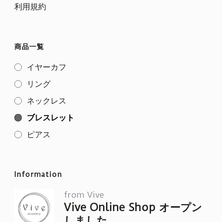
利用規約
す。
す。
バ
バ
オ
オ
リ
リ
プ
プ
商品一覧
エ
エ
シ
シ
ー
ー
イヤーカフ
ョ
ョ
シ
シ
リング
ン
ン
ョ
ョ
ネックレス
は
は
ン
ン
ブレスレット
商
商
が
が
ピアス
品
品
あ
あ
ペ
ペ
り
り
Information
ー
ー
ま
ま
ジ
ジ
す。
from Vive
す。
Vive Online Shop オープン
か
か
オ
オ
しました。