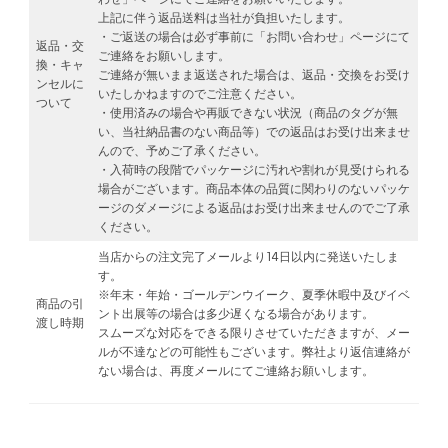
上記に伴う返品送料は当社が負担いたします。
・ご返送の場合は必ず事前に「お問い合わせ」ページにて
返品・交
ご連絡をお願いします。
換・キャ
ご連絡が無いまま返送された場合は、返品・交換をお受け
ンセルに
いたしかねますのでご注意ください。
ついて
・使用済みの場合や再販できない状況（商品のタグが無
い、当社納品書のない商品等）での返品はお受け出来ませ
んので、予めご了承ください。
・入荷時の段階でパッケージに汚れや割れが見受けられる
場合がございます。商品本体の品質に関わりのないパッケ
ージのダメージによる返品はお受け出来ませんのでご了承
ください。
当店からの注文完了メールより14日以内に発送いたしま
す。
※年末・年始・ゴールデンウイーク、夏季休暇中及びイベ
商品の引
ント出展等の場合は多少遅くなる場合があります。
渡し時期
スムーズな対応をできる限りさせていただきますが、メー
ルが不達などの可能性もございます。弊社より返信連絡が
ない場合は、再度メールにてご連絡お願いします。