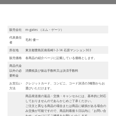
販売会社
m-gates （エム・ゲーツ）
代表責任
毛利 優一
者
所在地
東京都豊島区南長崎1-2-14 石原マンション303
販売価格
各商品の紹介ページに記載している価格とします。
商品代金
以外の必
消費税及び振込手数料又は決済手数料
要料金
お支払い
クレジットカード、コンビニ、コード決済の3種類からお
方法
選びいただけます。
商品発送後の返品・交換・キャンセルには、基本的に対応
しておりませんのであらかじめご了承ください。
ご注文と異なる商品の場合または商品に破損がある場合の
み交換が可能ですので、商品到着後５日以内に「お問い合
わせ」ページにてご連絡をお願いいたします。