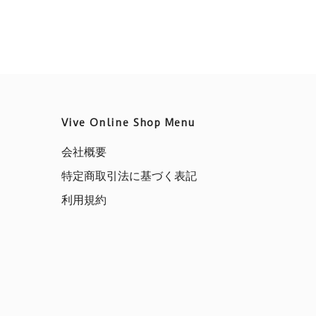
の
商
品
に
は
複
Vive Online Shop Menu
数
会社概要
の
特定商取引法に基づく表記
バ
利用規約
リ
エ
ー
シ
ョ