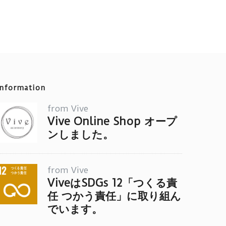
の
商
品
に
は
複
Information
数
from Vive
の
Vive Online Shop オープ
ンしました。
バ
リ
エ
from Vive
ViveはSDGs 12「つくる責
ー
任 つかう責任」に取り組ん
シ
でいます。
ョ