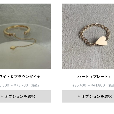
ワイト＆ブラウンダイヤ
ハート（プレート）
価
価
8,300
–
¥
73,700
¥
26,400
–
¥
41,800
（税込）
（税
格
格
帯:
帯:
オプションを選択
オプションを選択
¥58,300
¥26,
こ
こ
–
–
¥73,700
¥41,