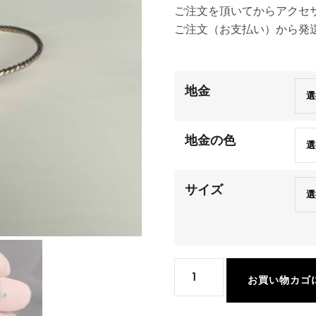
ご注文を頂いてからアクセ
ご注文（お支払い）から発
地金
地金の色
サイズ
ス
お買い物カゴ
タ
ー