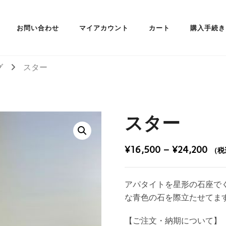
お問い合わせ
マイアカウント
カート
購入手続き
グ
スター
スター
価
¥
16,500
–
¥
24,200
（税
格
帯:
アパタイトを星形の石座で
¥16
な青色の石を際立たせてま
–
【ご注文・納期について】
¥24