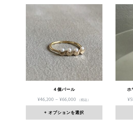
４個パール
ホ
価
¥
46,200
–
¥
66,000
¥
5
（税込）
格
帯:
オプションを選択
¥46,200
こ
–
¥66,000