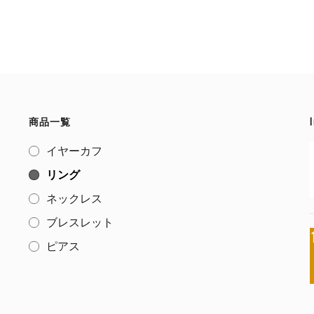
の
の
商
商
品
品
に
に
は
は
複
複
商品一覧
数
数
イヤーカフ
の
の
リング
バ
バ
ネックレス
リ
リ
ブレスレット
エ
エ
ピアス
ー
ー
シ
シ
ョ
ョ