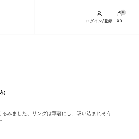
0
ログイン/登録
¥0
込）
くるみました、リングは華奢にし、吸い込まれそう
,500
す
,200